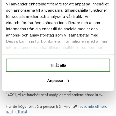
Vi använder enhetsidentifierare för att anpassa innehållet
och annonserna till användarna, tillhandahålla funktioner
När du beställer en centrifugalpump från Andritz kan du vara
för sociala medier och analysera vår trafik. Vi
säker på att få riktigt hög kvalitet och den senaste tekniken, från
en pålitlig och kompetent partner.
vidarebefordrar även sådana identifierare och annan
Vi har lång erfarenhet och spetskompetens inom vår bransch. Vi
information från din enhet till de sociala medier och
hjälper dig gärna att anpassa era pumpar, så att ni minskar er
annons- och analysföretag som vi samarbetar med.
totalkostnad och effektiviserar er verksamhet.
Dessa kan i sin tur kombinera informationen med annan
information som du har tillhandahållit eller som de har
Andritz är ett tryggt val när
samlat in när du har använt deras tjänster.
du söker centrifugalpumpar
Tillåt alla
av hög kvalitet’
Anpassa
Du kan lita på att du gör ett tryggt val när du anlitar oss som
samarbetspartner. Vi är certifierade enligt ISO 9001 och ISO
14001, vilket innebär att vi uppfyller marknadens hårda krav.
Har du frågor om våra pumpar från Andritz?
Tveka inte att höra
av dig till oss!