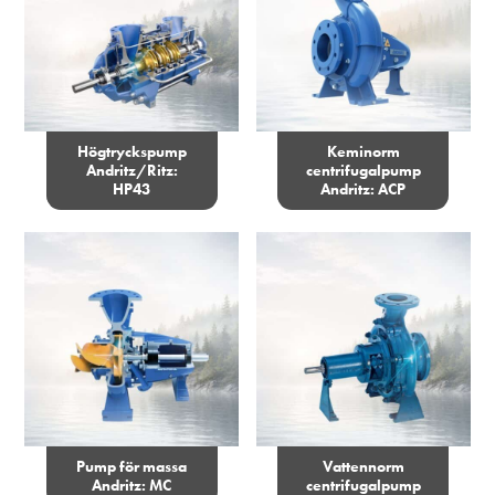
Högtryckspump
Keminorm
Andritz/Ritz:
centrifugalpump
HP43
Andritz: ACP
Pump för massa
Vattennorm
Andritz: MC
centrifugalpump