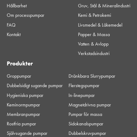
Hållbarhet
Gruv, Stål & Mineralindustri
Om processpumpar
Kemi & Petrokemi
FAQ
Livsmedel & Läkemedel
Kontakt
Papper & Massa
Vatten & Avlopp
Verkstadsindustri
Produkter
Groppumpar
Dränkbara Slurrypumpar
Dubbelsidigt sugande pumpar
Flerstegspumpar
Hygieniska pumpar
In-linepumpar
Keminormpumpar
Magnetdrivna pumpar
Membranpumpar
Pumpar för massa
Rostfria pumpar
Sidokanalspumpar
Självsugande pumpar
Dubbelskruvpumpar