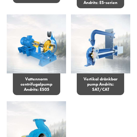
Andritz: ES-serien
Vattennorm
Vertikal dränkbar
centrifugalpump
pump Andritz:
Andritz: ES05
SAT/CAT