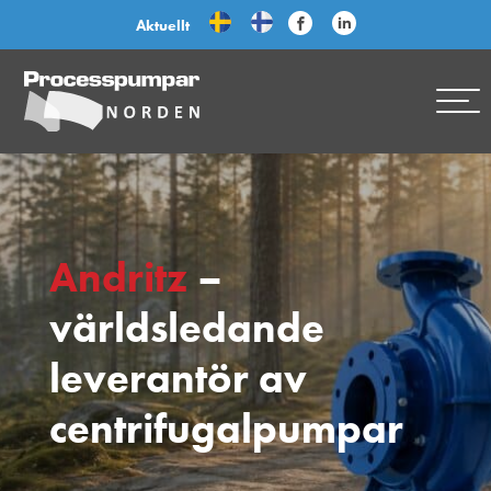
Aktuellt
Andritz
–
världsledande
leverantör av
centrifugalpumpar