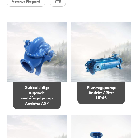
Vooner Flogard
YTS
Dubbelsidigt
Flerstegspump
sugande
Andritz/Ritz:
centrifugalpump
HP45
Andritz: ASP