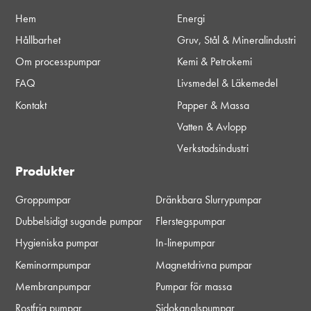
Hem
Energi
Hållbarhet
Gruv, Stål & Mineralindustri
Om processpumpar
Kemi & Petrokemi
FAQ
Livsmedel & Läkemedel
Kontakt
Papper & Massa
Vatten & Avlopp
Verkstadsindustri
Produkter
Groppumpar
Dränkbara Slurrypumpar
Dubbelsidigt sugande pumpar
Flerstegspumpar
Hygieniska pumpar
In-linepumpar
Keminormpumpar
Magnetdrivna pumpar
Membranpumpar
Pumpar för massa
Rostfria pumpar
Sidokanalspumpar