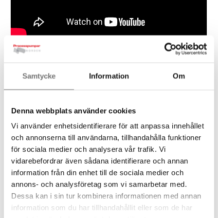
Samtycke
Information
Om
Beskrivning
Downloads
Fler produkter f
Denna webbplats använder cookies
Vi använder enhetsidentifierare för att anpassa innehållet
Sök efter efter produkt,
och annonserna till användarna, tillhandahålla funktioner
varumärke etc.
för sociala medier och analysera vår trafik. Vi
vidarebefordrar även sådana identifierare och annan
information från din enhet till de sociala medier och
annons- och analysföretag som vi samarbetar med.
Sök
Dessa kan i sin tur kombinera informationen med annan
information som du har tillhandahållit eller som de har