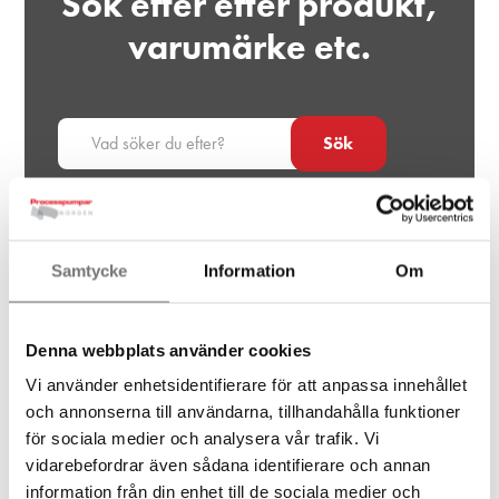
Sök efter efter produkt,
varumärke etc.
Sök
Samtycke
Information
Om
Ditt projekt,
vårt fokus
Denna webbplats använder cookies
Vi använder enhetsidentifierare för att anpassa innehållet
Låt oss träffas på dina villkor
och annonserna till användarna, tillhandahålla funktioner
för sociala medier och analysera vår trafik. Vi
vidarebefordrar även sådana identifierare och annan
information från din enhet till de sociala medier och