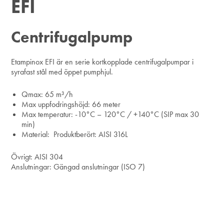
EFI
Centrifugalpump
Etampinox EFI är en serie kortkopplade centrifugalpumpar i
syrafast stål med öppet pumphjul.
Qmax:
65 m³/h
Max uppfodringshöjd:
66 meter
Max temperatur:
-10°C – 120°C /
+140°C (SIP max 30
min)
Material:
Produktberört: AISI 316L
Övrigt: AISI 304
Anslutningar:
Gängad anslutningar (ISO 7)