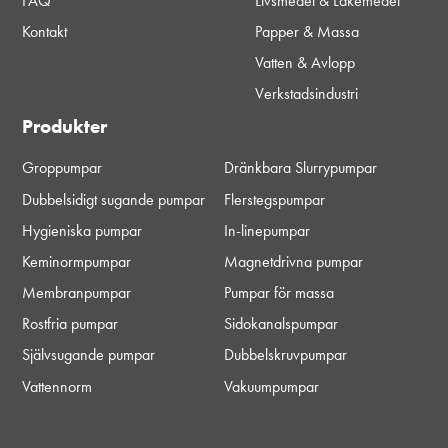
FAQ
Livsmedel & Läkemedel
Kontakt
Papper & Massa
Vatten & Avlopp
Verkstadsindustri
Produkter
Groppumpar
Dränkbara Slurrypumpar
Dubbelsidigt sugande pumpar
Flerstegspumpar
Hygieniska pumpar
In-linepumpar
Keminormpumpar
Magnetdrivna pumpar
Membranpumpar
Pumpar för massa
Rostfria pumpar
Sidokanalspumpar
Självsugande pumpar
Dubbelskruvpumpar
Vattennorm
Vakuumpumpar