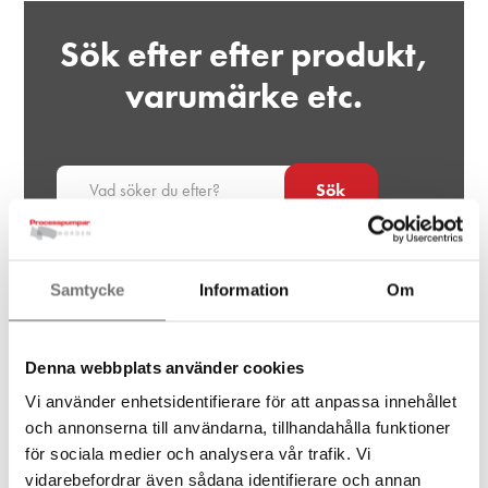
Sök efter efter produkt,
varumärke etc.
Sök
Samtycke
Information
Om
Ditt projekt,
Denna webbplats använder cookies
vårt fokus
Vi använder enhetsidentifierare för att anpassa innehållet
och annonserna till användarna, tillhandahålla funktioner
Låt oss träffas på dina villkor
för sociala medier och analysera vår trafik. Vi
vidarebefordrar även sådana identifierare och annan