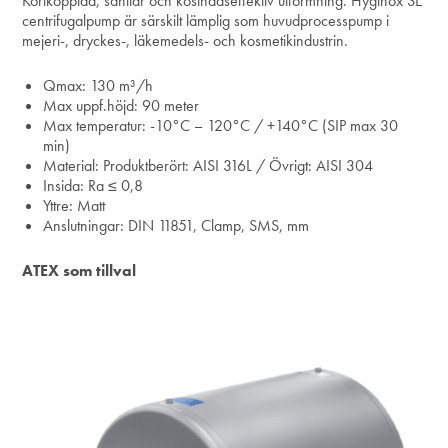
Kortkopplad, sanitär och kostnadseffektiv utformning. Hyginox SE
centrifugalpump är särskilt lämplig som huvudprocesspump i
mejeri-, dryckes-, läkemedels- och kosmetikindustrin.
Qmax:
130 m³/h
Max uppf.höjd:
90 meter
Max temperatur:
-10°C – 120°C /
+140°C (SIP max 30
min)
Material:
Produktberört: AISI 316L /
Övrigt: AISI 304
Insida: Ra ≤ 0,8
Yttre: Matt
Anslutningar:
DIN 11851, Clamp, SMS, mm
ATEX som tillval