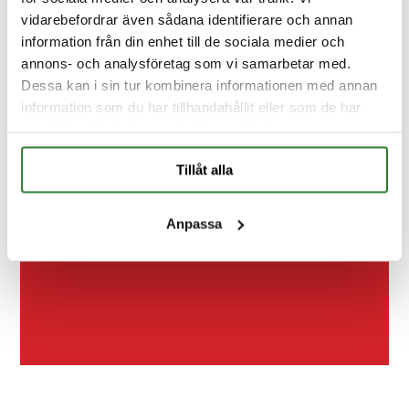
Låt oss träffas på dina villkor
vidarebefordrar även sådana identifierare och annan
information från din enhet till de sociala medier och
annons- och analysföretag som vi samarbetar med.
Dessa kan i sin tur kombinera informationen med annan
information som du har tillhandahållit eller som de har
samlat in när du har använt deras tjänster.
Tillåt alla
Kontakt
FAQ
Anpassa