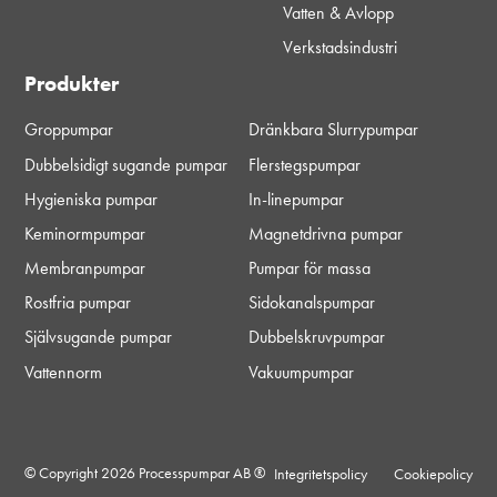
Vatten & Avlopp
Verkstadsindustri
Produkter
Groppumpar
Dränkbara Slurrypumpar
Dubbelsidigt sugande pumpar
Flerstegspumpar
Hygieniska pumpar
In-linepumpar
Keminormpumpar
Magnetdrivna pumpar
Membranpumpar
Pumpar för massa
Rostfria pumpar
Sidokanalspumpar
Självsugande pumpar
Dubbelskruvpumpar
Vattennorm
Vakuumpumpar
© Copyright 2026 Processpumpar AB ®
Integritetspolicy
Cookiepolicy