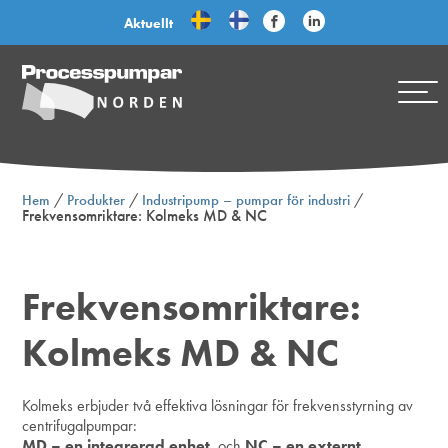
Aktuellt
/
/
/
Hem
Produkter
Industripump – pumpar för industri
Frekvensomriktare: Kolmeks MD & NC
Frekvensomriktare:
Kolmeks MD & NC
Kolmeks erbjuder två effektiva lösningar för frekvensstyrning av
centrifugalpumpar:
MD – en integrerad enhet
, och
NC – en externt