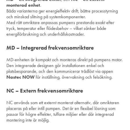
monterad enhet
.
Båda varianterna ger energieffektiv drift, bättre processtyrning
och minskad slitning på systemkomponenter.
Med rätt omriktare anpassas pumpens prestanda exakt efter
tryck, temperatur eller flödesbehov – vilket sänker både
energiförbrukning och underhållskostnader.
MD – Integrerad frekvensomriktare
MD-enheten är kompakt och monteras direkt på pumpens motor.
Den integrerade designen gör installationen enkel och
platsbesparande, och den kommunicerar trådlöst via appen
Nastec NOW
för inställning, övervakning och felsökning.
NC – Extern frekvensomriktare
NC används som ett externt monterat alternativ, där omriktaren
placeras på eller intill pumpen. Det är en flexibel lösning som
passar för högre effekter, tuffare miljöer eller där integrerad
montering inte är möjlig.