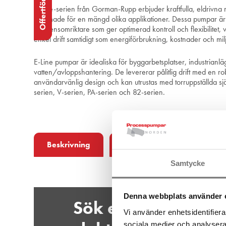
Offertförfrågan
Offertförfrågan
E-Line-serien från Gorman-Rupp erbjuder kraftfulla, eldrivn
utformade för en mängd olika applikationer. Dessa pumpar är
frekvensomriktare som ger optimerad kontroll och flexibilitet, v
enkel drift samtidigt som energiförbrukning, kostnader och mi
E-Line pumpar är idealiska för byggarbetsplatser, industrianl
vatten/avloppshantering. De levererar pålitlig drift med en r
användarvänlig design och kan utrustas med torruppställda s
serien, V-serien, PA-serien och 82-serien.
Beskrivning
Datablad
Fler prod
Samtycke
Denna webbplats använder 
Sök efter efter
Vi använder enhetsidentifierar
sociala medier och analysera 