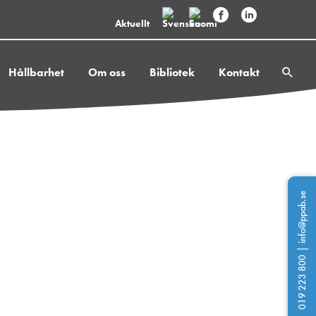
Aktuellt
Hållbarhet
Om oss
Bibliotek
Kontakt
info@ppab.se
|
019 223 800