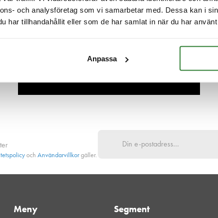
Ditt projekt,
nnons- och analysföretag som vi samarbetar med. Dessa kan i sin
vårt fokus
har tillhandahållit eller som de har samlat in när du har använt 
Låt oss träffas på dina villkor
Anpassa
ter
itetspolicy
och
Användarvillkor
gäller.
Meny
Segment