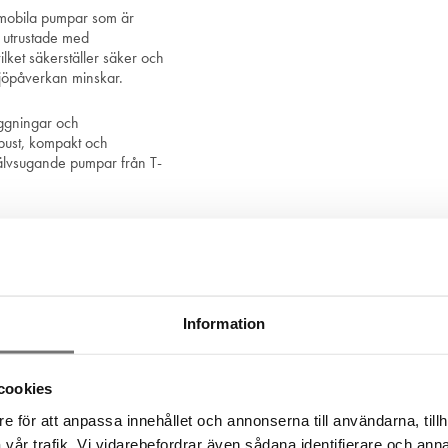
a mobila pumpar som är
 utrustade med
ilket säkerställer säker och
ljöpåverkan minskar.
äggningar och
obust, kompakt och
jälvsugande pumpar från T-
ukter från fabrikören
Fler produkter inom segmentet
Information
cookies
e för att anpassa innehållet och annonserna till användarna, tillh
vår trafik. Vi vidarebefordrar även sådana identifierare och anna