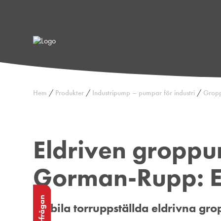
/
/
/
Hem
Produkter
Industripump – pumpar för industri
Grop
Eldriven gropp
Gorman-Rupp: E
Mobila torruppställda eldrivna gr