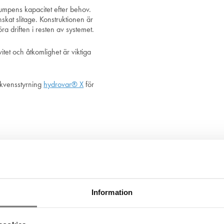
umpens kapacitet efter behov.
skat slitage. Konstruktionen är
öra driften i resten av systemet.
vitet och åtkomlighet är viktiga
rekvensstyrning
hydrovar® X
för
Information
Fler produkter från fabrikören
Fler produkter inom