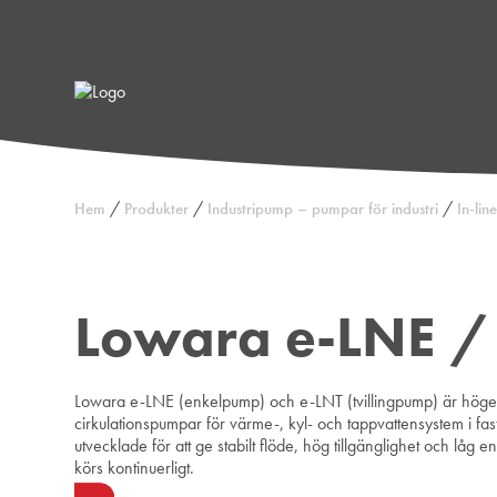
/
/
/
Hem
Produkter
Industripump – pumpar för industri
In-li
Lowara e-LNE /
Lowara e-LNE (enkelpump) och e-LNT (tvillingpump) är högeff
cirkulationspumpar för värme-, kyl- och tappvattensystem i fast
utvecklade för att ge stabilt flöde, hög tillgänglighet och låg 
körs kontinuerligt.