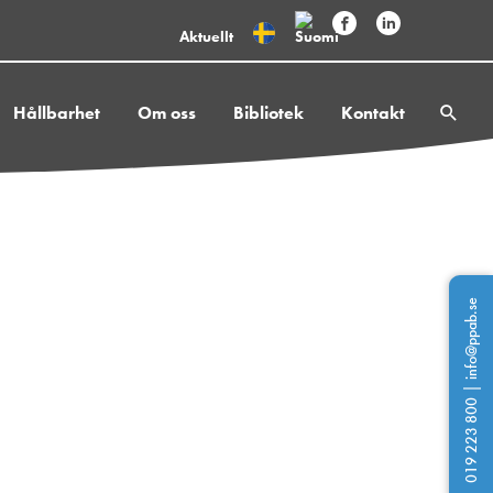
Aktuellt
Hållbarhet
Om oss
Bibliotek
Kontakt
info@ppab.se
|
019 223 800