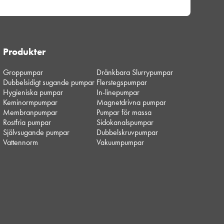
Produkter
Groppumpar
Dränkbara Slurrypumpar
Dubbelsidigt sugande pumpar
Flerstegspumpar
Hygieniska pumpar
In-linepumpar
Keminormpumpar
Magnetdrivna pumpar
Membranpumpar
Pumpar för massa
Rostfria pumpar
Sidokanalspumpar
Självsugande pumpar
Dubbelskruvpumpar
Vattennorm
Vakuumpumpar