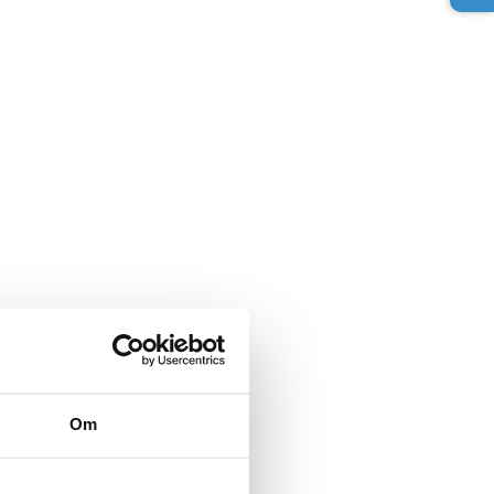
Om
 segmentet