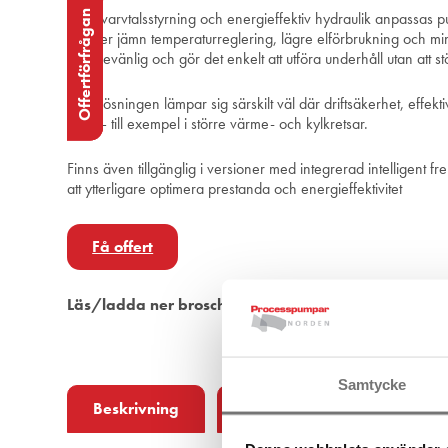
Offertförfrågan
Offertförfrågan
Offertförfrågan
Med varvtalsstyrning och energieffektiv hydraulik anpassas p
Det ger jämn temperaturreglering, lägre elförbrukning och min
servicevänlig och gör det enkelt att utföra underhåll utan att st
Pumplösningen lämpar sig särskilt väl där driftsäkerhet, effekti
krav – till exempel i större värme- och kylkretsar.
Finns även tillgänglig i versioner med integrerad intelligent f
att ytterligare optimera prestanda och energieffektivitet
Få offert
Läs/ladda ner broschyr
Samtycke
Beskrivning
Applikationsområden