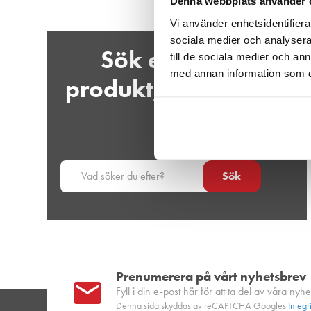
Denna webbplats använder 
Vi använder enhetsidentifierar
sociala medier och analysera 
Sök efter efter
till de sociala medier och a
med annan information som du 
produkt, varumärke
etc.
Sök
Prenumerera på vårt nyhetsbrev
Fyll i din e-post här för att ta del av våra nyhe
Denna sida skyddas av reCAPTCHA Googles
Integr