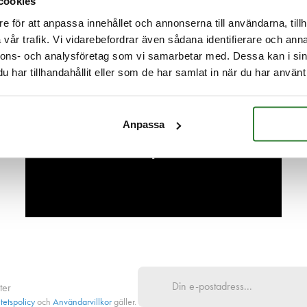
cookies
e för att anpassa innehållet och annonserna till användarna, tillh
vår trafik. Vi vidarebefordrar även sådana identifierare och anna
nnons- och analysföretag som vi samarbetar med. Dessa kan i sin
har tillhandahållit eller som de har samlat in när du har använt 
Ditt projekt,
vårt fokus
Anpassa
Låt oss träffas på dina villkor
ter
itetspolicy
och
Användarvillkor
gäller.