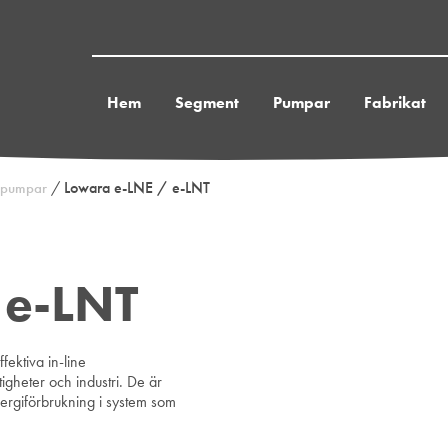
Hem
Segment
Pumpar
Fabrikat
/
Lowara e-LNE / e-LNT
nepumpar
 e-LNT
ektiva in-line
igheter och industri. De är
energiförbrukning i system som